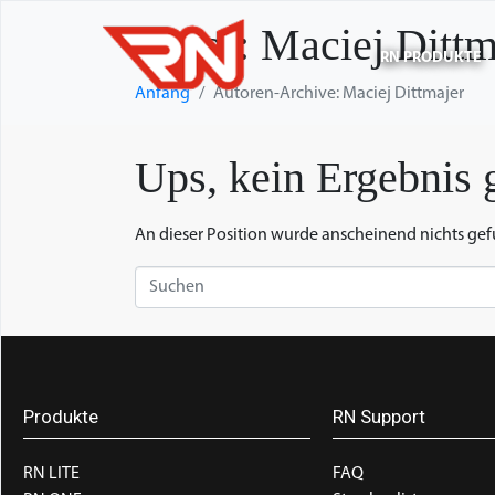
Autor:
Maciej Dittm
RN PRODUKTE
Anfang
Autoren-Archive: Maciej Dittmajer
Ups, kein Ergebnis 
An dieser Position wurde anscheinend nichts ge
Produkte
RN Support
RN LITE
FAQ