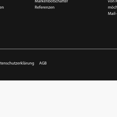
Markenbotschafter
von 
en
Referenzen
möcht
Mail-
g
tenschutzerklärung
AGB