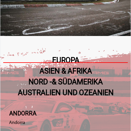
EUROPA
ASIEN & AFRIKA
NORD -& SÜDAMERIKA
AUSTRALIEN UND OZEANIEN
ANDORRA
Andorra