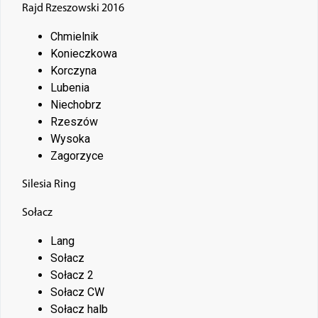
Rajd Rzeszowski 2016
Chmielnik
Konieczkowa
Korczyna
Lubenia
Niechobrz
Rzeszów
Wysoka
Zagorzyce
Silesia Ring
Sołacz
Lang
Sołacz
Sołacz 2
Sołacz CW
Sołacz halb