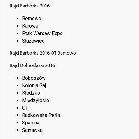
Rajd Barbórka 2016
Bemowo
Karowa
Ptak Warsaw Expo
Służewiec
Rajd Barbórka 2016 OT Bemowo
Rajd Dolnośląski 2016
Boboszów
Kolonia Gaj
Kłodzko
Międzylesie
OT
Radkowska Perła
Spalona
Ścinawka