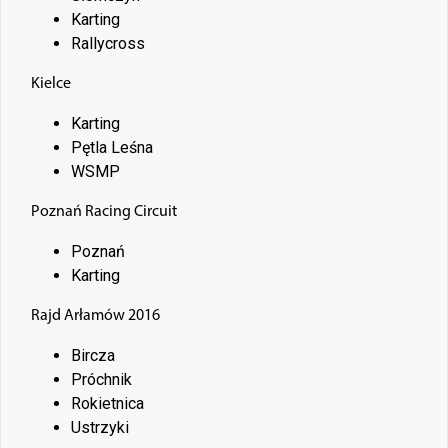
Karting
Rallycross
Kielce
Karting
Pętla Leśna
WSMP
Poznań Racing Circuit
Poznań
Karting
Rajd Arłamów 2016
Bircza
Próchnik
Rokietnica
Ustrzyki